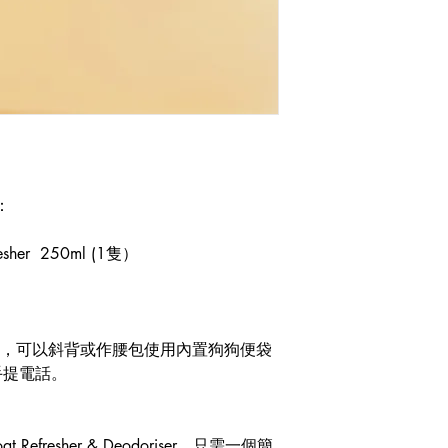
：
fresher 250ml (1隻）
 設計，可以斜背或作腰包使用內置狗狗便袋
手提電話。
Refresher & Deodoriser，只需一個簡