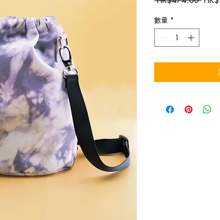
 HK$474.00 
HK$
般
數量
*
價
格