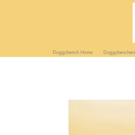
Doggybench Home
Doggybench