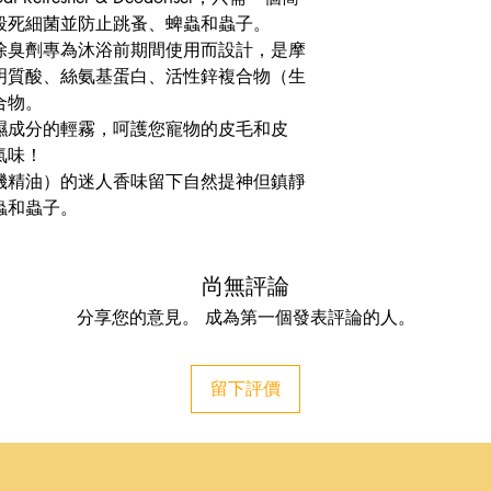
殺死細菌並防止跳蚤、蜱蟲和蟲子。
除臭劑專為沐浴前期間使用而設計，是摩
明質酸、絲氨基蛋白、活性鋅複合物（生
合物。
濕成分的輕霧，呵護您寵物的皮毛和皮
氣味！
有機精油）的迷人香味留下自然提神但鎮靜
蟲和蟲子。
尚無評論
分享您的意見。 成為第一個發表評論的人。
留下評價