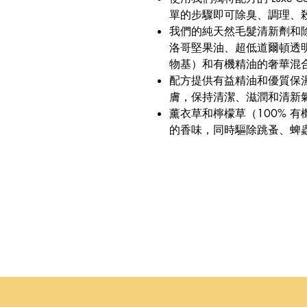
單的步驟即可除臭、調理、
我們的純天然毛髮清新劑和
洛哥堅果油、超低道爾頓透
物基）和有機精油的奢華混
配方提供有益精油和優質保
膚，保持清潔、滋潤和清新
薰衣草和檸檬草（100% 
的香味，同時驅除跳蚤、蜱