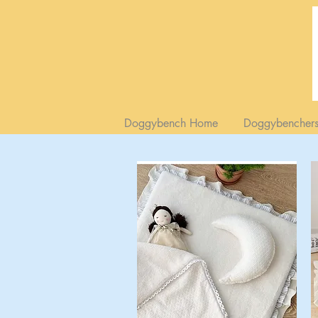
Doggybench Home
Doggybench